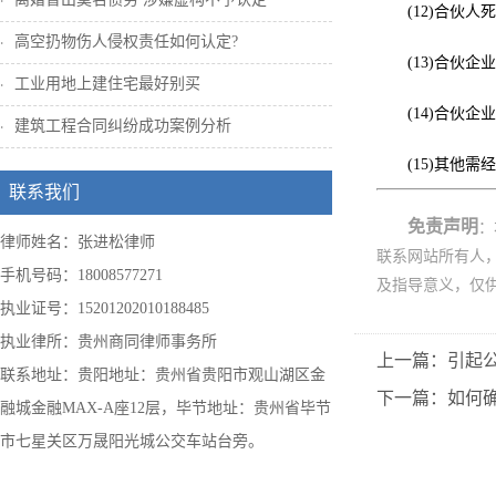
(12)合伙
高空扔物伤人侵权责任如何认定?
(13)合伙
工业用地上建住宅最好别买
(14)合伙
建筑工程合同纠纷成功案例分析
(15)其他
联系我们
免责声明
：
律师姓名：张进松律师
联系网站所有人
手机号码：18008577271
及指导意义，仅
执业证号：15201202010188485
执业律所：贵州商同律师事务所
上一篇：引起
联系地址：贵阳地址：贵州省贵阳市观山湖区金
下一篇：如何
融城金融MAX-A座12层，毕节地址：贵州省毕节
市七星关区万晟阳光城公交车站台旁。