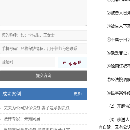
②被告人已
③被告人下
④不属于自
⑤缺乏罪证
⑥除因证据
提交咨询
⑦经法院调
⑧民事案件
成功案例
更多+
（2）开庭
丈夫为公司担保债务 妻子是承担责任
法律专家：未婚同居
（3）移送
有自诉，又有公
离婚冒出莫名债务 涉嫌虚构不予认定