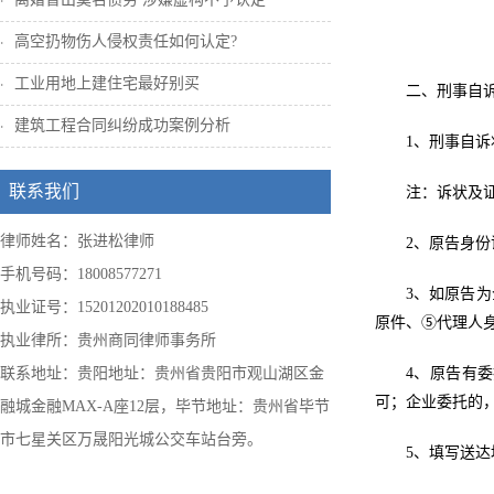
高空扔物伤人侵权责任如何认定?
工业用地上建住宅最好别买
二、刑事自
建筑工程合同纠纷成功案例分析
1、刑事自
联系我们
注：诉状及
律师姓名：张进松律师
2、原告身
手机号码：18008577271
3、如原告
执业证号：15201202010188485
原件、⑤代理人
执业律所：贵州商同律师事务所
联系地址：贵阳地址：贵州省贵阳市观山湖区金
4、原告有
可；企业委托的
融城金融MAX-A座12层，毕节地址：贵州省毕节
市七星关区万晟阳光城公交车站台旁。
5、填写送